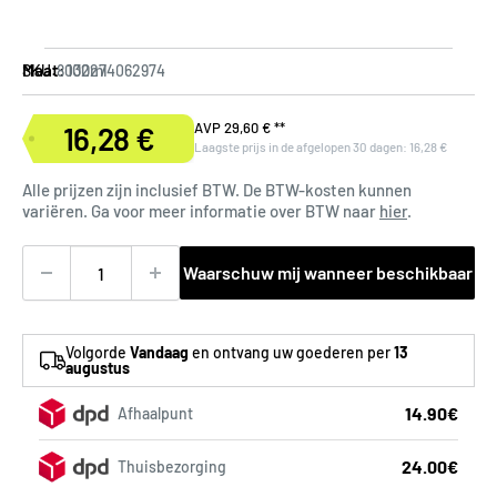
Maat:
100ml
SKU:
8032274062974
N
AVP
29,60 €
**
16,28 €
Verkoopprijs
Laagste prijs in de afgelopen 30 dagen:
16,28 €
o
r
Alle prijzen zijn inclusief BTW. De BTW-kosten kunnen
m
variëren. Ga voor meer informatie over BTW naar
hier
.
a
l
Waarschuw mij wanneer beschikbaar
e
p
r
Volgorde
Vandaag
en ontvang uw goederen per
13
i
augustus
j
14.90€
Afhaalpunt
s
24.00€
Thuisbezorging