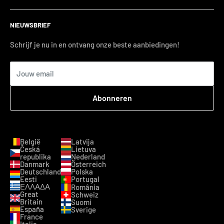
NIEUWSBRIEF
Schrijf je nu in en ontvang onze beste aanbiedingen!
Jouw email
Abonneren
België
Latvija
Česká
Lietuva
republika
Nederland
Danmark
Österreich
Deutschland
Polska
Eesti
Portugal
ΕΛΛΑΔΑ
România
Great
Schweiz
Britain
Suomi
España
Sverige
France
Italia