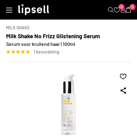
Kopieer
Doorgaan
0
0
LIPSELL
naar
artikel
MILK SHAKE
Milk Shake No Frizz Glistening Serum
Serum voor krullend haar | 100ml
1 beoordeling